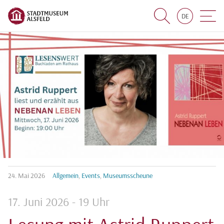
DE
Suche
Navigat
24.
Mai
2026
Allgemein
,
Events
,
Museumsscheune
17. Juni 2026 - 19 Uhr